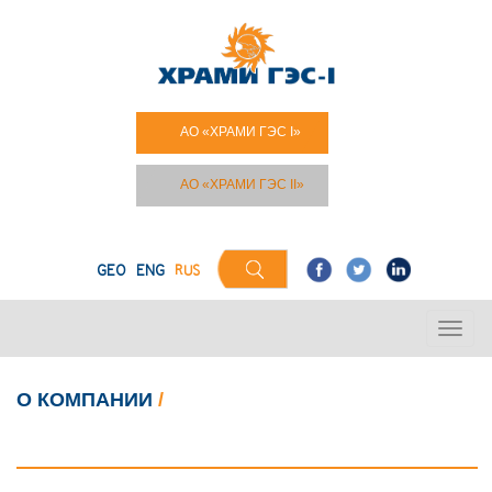
АО «ХРАМИ ГЭС I»
АО «ХРАМИ ГЭС II»
GEO
ENG
RUS
O КОМПАНИИ
/